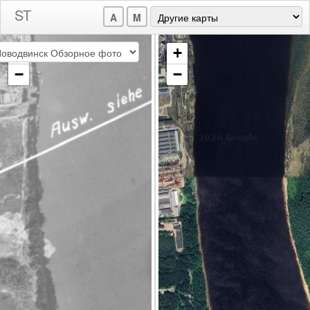
A
M
+
+
−
−