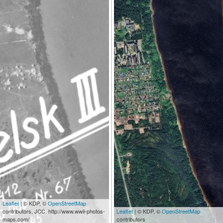
Leaflet
| © KDP, ©
OpenStreetMap
contributors, JCC. http://www.wwii-photos-
Leaflet
| © KDP, ©
OpenStreetMap
maps.com/
contributors