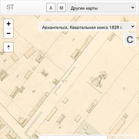
A
M
+
−
C