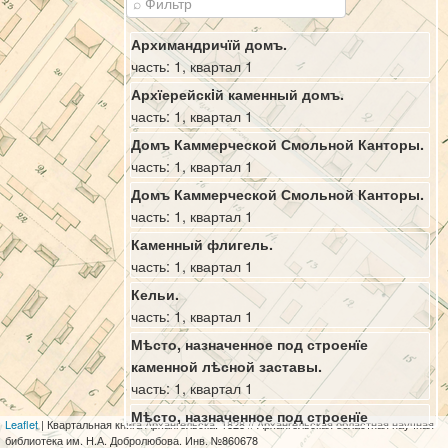
Архимандричїй домъ.
часть: 1, квартал 1
Архїерейскiй каменный домъ.
часть: 1, квартал 1
Домъ Каммерческой Смольной Канторы.
часть: 1, квартал 1
Домъ Каммерческой Смольной Канторы.
часть: 1, квартал 1
Каменный флигель.
часть: 1, квартал 1
Кельи.
часть: 1, квартал 1
Мѣсто, назначенное под строенїе
каменной лѣсной заставы.
часть: 1, квартал 1
Мѣсто, назначенное под строенїе
Leaflet
| Квартальная книга Архангельска. 1828 // Архангельская областная научная
каменной лѣсной заставы.
библиотека им. Н.А. Добролюбова. Инв. №860678